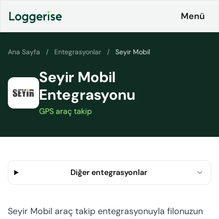
İçeriğe
Menü
geç
Ana Sayfa
/
Entegrasyonlar
/
Seyir Mobil
Seyir Mobil
Ürünlerimiz
Entegrasyonu
Lojistik
Entegrasyonlar
ERP
GPS araç takip
Fiyatlandırma
Loggerise
& Planlar
Sürücü
LoggyGo
Kurumsal
Diğer entegrasyonlar
İş
İletişim
İlanları
Platformu
Seyir Mobil araç takip entegrasyonuyla filonuzun
CO2