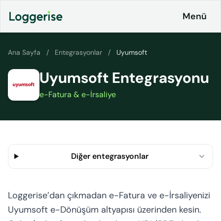
İçeriğe
Menü
geç
Ana Sayfa
/
Entegrasyonlar
/
Uyumsoft
Uyumsoft Entegrasyonu
Ürünlerimiz
e-Fatura & e-İrsaliye
Lojistik
Entegrasyonlar
ERP
Fiyatlandırma
Loggerise
& Planlar
Sürücü
Diğer entegrasyonlar
LoggyGo
Kurumsal
İş
İletişim
İlanları
Loggerise’dan çıkmadan e-Fatura ve e-İrsaliyenizi
Platformu
Uyumsoft e-Dönüşüm altyapısı üzerinden kesin.
CO2