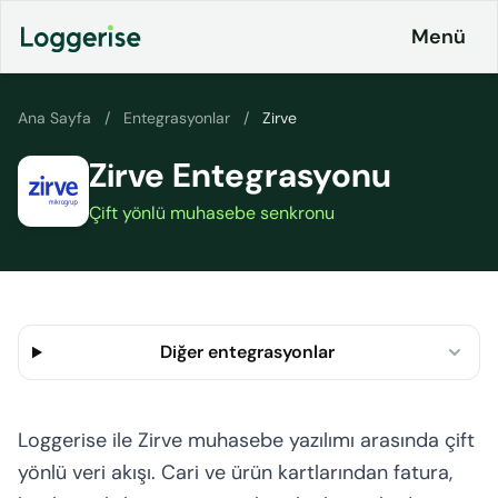
İçeriğe
Menü
geç
Ana Sayfa
/
Entegrasyonlar
/
Zirve
Zirve Entegrasyonu
Ürünlerimiz
Çift yönlü muhasebe senkronu
Lojistik
Entegrasyonlar
ERP
Fiyatlandırma
Loggerise
& Planlar
Sürücü
Diğer entegrasyonlar
LoggyGo
Kurumsal
İş
İletişim
İlanları
Loggerise ile Zirve muhasebe yazılımı arasında çift
Platformu
yönlü veri akışı. Cari ve ürün kartlarından fatura,
CO2