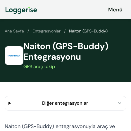
İçeriğe
Menü
geç
Ana Sayfa
/
Entegrasyonlar
/
Naiton (GPS-Buddy)
Naiton (GPS-Buddy)
Ürünlerimiz
Entegrasyonu
Lojistik
Entegrasyonlar
ERP
GPS araç takip
Fiyatlandırma
Loggerise
& Planlar
Sürücü
LoggyGo
Kurumsal
Diğer entegrasyonlar
İş
İletişim
İlanları
Platformu
Naiton (GPS-Buddy) entegrasyonuyla araç ve
CO2