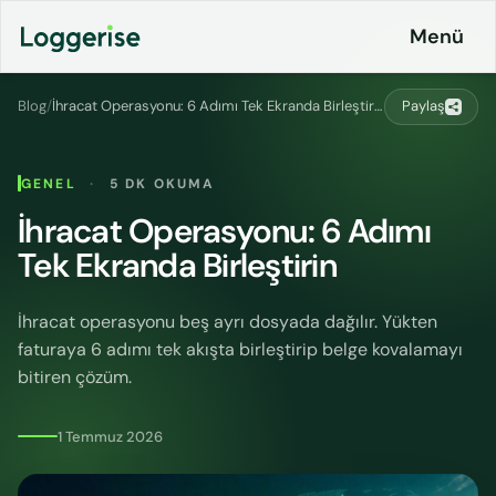
İçeriğe
Menü
geç
Blog
/
İhracat Operasyonu: 6 Adımı Tek Ekranda Birleştirin
Paylaş
Ürünlerimiz
GENEL
·
5 DK OKUMA
Lojistik
İhracat Operasyonu: 6 Adımı
Entegrasyonlar
ERP
Tek Ekranda Birleştirin
Fiyatlandırma
Loggerise
& Planlar
Sürücü
İhracat operasyonu beş ayrı dosyada dağılır. Yükten
faturaya 6 adımı tek akışta birleştirip belge kovalamayı
LoggyGo
Kurumsal
bitiren çözüm.
İş
İletişim
İlanları
1 Temmuz 2026
Platformu
CO2