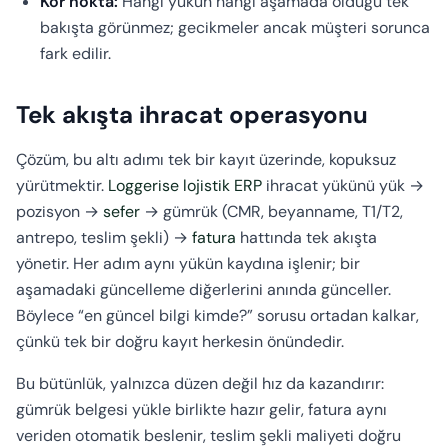
Kör nokta:
Hangi yükün hangi aşamada olduğu tek
bakışta görünmez; gecikmeler ancak müşteri sorunca
fark edilir.
Tek akışta ihracat operasyonu
Çözüm, bu altı adımı tek bir kayıt üzerinde, kopuksuz
yürütmektir.
Loggerise lojistik ERP
ihracat yükünü yük →
pozisyon →
sefer
→ gümrük (CMR, beyanname, T1/T2,
antrepo, teslim şekli) →
fatura
hattında tek akışta
yönetir. Her adım aynı yükün kaydına işlenir; bir
aşamadaki güncelleme diğerlerini anında günceller.
Böylece “en güncel bilgi kimde?” sorusu ortadan kalkar,
çünkü tek bir doğru kayıt herkesin önündedir.
Bu bütünlük, yalnızca düzen değil hız da kazandırır:
gümrük belgesi yükle birlikte hazır gelir, fatura aynı
veriden otomatik beslenir, teslim şekli maliyeti doğru