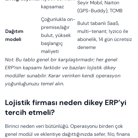
Seyir Mobil, Naiton
kapsamaz
(GPS-Buddy), TCMB
Çoğunlukla on-
Bulut tabanlı SaaS,
premise/ağır
Dağıtım
multi-tenant; Iyzico ile
bulut, yüksek
modeli
abonelik, 14 gün ücretsiz
başlangıç
deneme
maliyeti
Not: Bu tablo genel bir karşılaştırmadır; her genel
ERP’nin kapsamı farklıdır ve bazıları lojistik dikey
modüller sunabilir. Karar verirken kendi operasyon
yoğunluğunuzu temel alın.
Lojistik firması neden dikey ERP’yi
tercih etmeli?
Birinci neden veri bütünlüğü. Operasyonu birden çok
genel modül ve eklentiye dağıttığınızda sefer, filo, finans