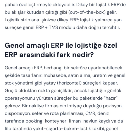
pahalı özelleştirmeyle ekleyebilir. Dikey bir lojistik ERP’de
bu akışlar kutudan çıktığı gibi (out-of-the-box) gelir.
Lojistik sizin ana işinizse dikey ERP; lojistik yalnızca yan
süreçse genel ERP + TMS modülü daha doğru tercihtir.
Genel amaçlı ERP ile lojistiğe özel
ERP arasındaki fark nedir?
Genel amaçlı ERP, herhangi bir sektöre uyarlanabilecek
şekilde tasarlanır: muhasebe, satın alma, üretim ve genel
stok yönetimi gibi yatay (horizontal) süreçleri kapsar.
Güçlü oldukları nokta genişliktir; ancak lojistiğin günlük
operasyonunu yürüten süreçler bu paketlerde “hazır”
gelmez. Bir nakliye firmasının ihtiyaç duyduğu pozisyon,
dispozisyon, sefer ve rota planlaması, CMR, deniz
tarafında booking-konteyner-liman-navlun kaydı ya da
filo tarafında yakıt-sigorta-bakım-lastik takibi, genel