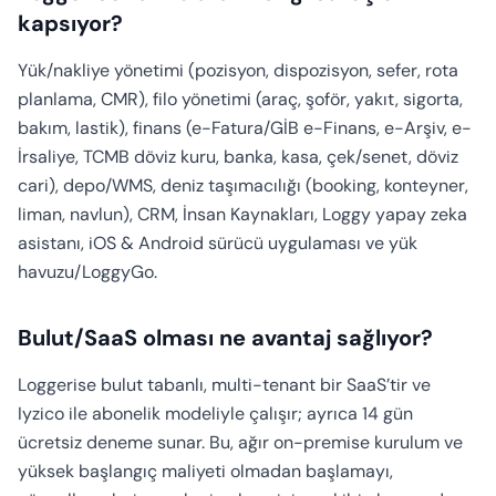
kapsıyor?
Yük/nakliye yönetimi (pozisyon, dispozisyon, sefer, rota
planlama, CMR), filo yönetimi (araç, şoför, yakıt, sigorta,
bakım, lastik), finans (e-Fatura/GİB e-Finans, e-Arşiv, e-
İrsaliye, TCMB döviz kuru, banka, kasa, çek/senet, döviz
cari), depo/WMS, deniz taşımacılığı (booking, konteyner,
liman, navlun), CRM, İnsan Kaynakları, Loggy yapay zeka
asistanı, iOS & Android sürücü uygulaması ve yük
havuzu/LoggyGo.
Bulut/SaaS olması ne avantaj sağlıyor?
Loggerise bulut tabanlı, multi-tenant bir SaaS’tir ve
Iyzico ile abonelik modeliyle çalışır; ayrıca 14 gün
ücretsiz deneme sunar. Bu, ağır on-premise kurulum ve
yüksek başlangıç maliyeti olmadan başlamayı,