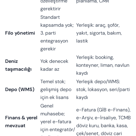
özelleştirme
planlama, CMR
gerektirir
Standart
kapsamda yok;
Yerleşik: araç, şoför,
Filo yönetimi
3. parti
yakıt, sigorta, bakım,
entegrasyon
lastik
gerekir
Yerleşik: booking,
Deniz
Yok denecek
konteyner, liman, navlun
taşımacılığı
kadar az
kaydı
Temel stok;
Yerleşik depo/WMS:
Depo (WMS)
gelişmiş depo
stok, lokasyon, seri/parti
için ek lisans
kaydı
Genel
e-Fatura (GİB e-Finans),
muhasebe;
Finans & yerel
e-Arşiv, e-İrsaliye, TCMB
yerel e-fatura
mevzuat
döviz kuru, banka, kasa,
için entegratör/
çek/senet, döviz cari