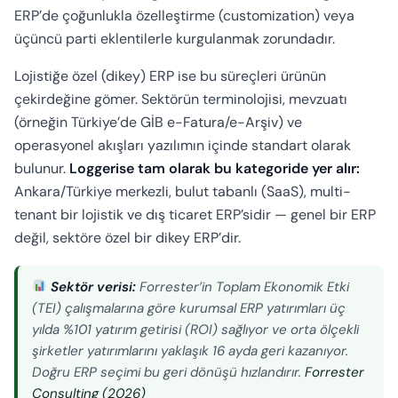
ERP’de çoğunlukla özelleştirme (customization) veya
üçüncü parti eklentilerle kurgulanmak zorundadır.
Lojistiğe özel (dikey) ERP ise bu süreçleri ürünün
çekirdeğine gömer. Sektörün terminolojisi, mevzuatı
(örneğin Türkiye’de GİB e-Fatura/e-Arşiv) ve
operasyonel akışları yazılımın içinde standart olarak
bulunur.
Loggerise tam olarak bu kategoride yer alır:
Ankara/Türkiye merkezli, bulut tabanlı (SaaS), multi-
tenant bir lojistik ve dış ticaret ERP’sidir — genel bir ERP
değil, sektöre özel bir dikey ERP’dir.
Sektör verisi:
Forrester’in Toplam Ekonomik Etki
(TEI) çalışmalarına göre kurumsal ERP yatırımları üç
yılda %101 yatırım getirisi (ROI) sağlıyor ve orta ölçekli
şirketler yatırımlarını yaklaşık 16 ayda geri kazanıyor.
Doğru ERP seçimi bu geri dönüşü hızlandırır.
Forrester
Consulting (2026)