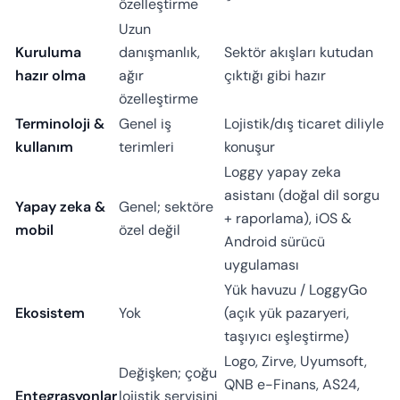
özelleştirme
Uzun
Kuruluma
danışmanlık,
Sektör akışları kutudan
hazır olma
ağır
çıktığı gibi hazır
özelleştirme
Terminoloji &
Genel iş
Lojistik/dış ticaret diliyle
kullanım
terimleri
konuşur
Loggy yapay zeka
asistanı (doğal dil sorgu
Yapay zeka &
Genel; sektöre
+ raporlama), iOS &
mobil
özel değil
Android sürücü
uygulaması
Yük havuzu / LoggyGo
Ekosistem
Yok
(açık yük pazaryeri,
taşıyıcı eşleştirme)
Logo, Zirve, Uyumsoft,
Değişken; çoğu
QNB e-Finans, AS24,
Entegrasyonlar
lojistik servisini