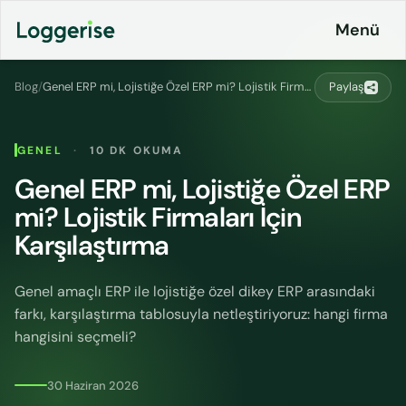
İçeriğe
Menü
geç
Blog
/
Genel ERP mi, Lojistiğe Özel ERP mi? Lojistik Firmaları İçin Karşılaştırma
Paylaş
Ürünlerimiz
GENEL
·
10 DK OKUMA
Lojistik
Genel ERP mi, Lojistiğe Özel ERP
Entegrasyonlar
ERP
mi? Lojistik Firmaları İçin
Fiyatlandırma
Loggerise
Karşılaştırma
& Planlar
Sürücü
Genel amaçlı ERP ile lojistiğe özel dikey ERP arasındaki
LoggyGo
Kurumsal
farkı, karşılaştırma tablosuyla netleştiriyoruz: hangi firma
İş
hangisini seçmeli?
İletişim
İlanları
Platformu
30 Haziran 2026
CO2