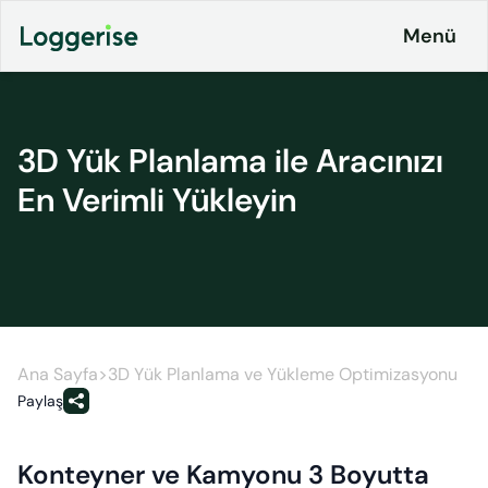
İçeriğe
Menü
geç
3D Yük Planlama ile Aracınızı
Ürünlerimiz
En Verimli Yükleyin
Lojistik
Entegrasyonlar
ERP
Fiyatlandırma
Loggerise
& Planlar
Sürücü
LoggyGo
Kurumsal
Ana Sayfa
>
3D Yük Planlama ve Yükleme Optimizasyonu
İş
Paylaş
İletişim
İlanları
Platformu
Konteyner ve Kamyonu 3 Boyutta
CO2