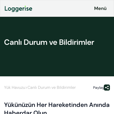
İçeriğe
Menü
geç
Ürünlerimiz
Canlı Durum ve Bildirimler
Lojistik
Entegrasyonlar
ERP
Fiyatlandırma
Loggerise
& Planlar
Sürücü
LoggyGo
Kurumsal
Yük Havuzu
>
Canlı Durum ve Bildirimler
Paylaş
İş
İletişim
İlanları
Yükünüzün Her Hareketinden Anında
Platformu
CO2
Haberdar Olun