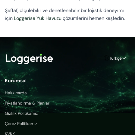
Şeffaf, ölçülebilir ve denetlenebilir bir lojistik deneyimi
için
Loggerise Yük Havuzu
çözümlerini hemen keşfedin.
Türkçe
Kurumsal
Hakkımızda
Fiyatlandırma & Planlar
Gizlilik Politikamız
Çerez Politikamız
KVKK