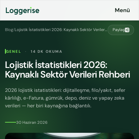
İçeriğe
Menü
geç
Blog
/
Lojistik İstatistikleri 2026: Kaynaklı Sektör Verileri Rehberi
Paylaş
Ürünlerimiz
GENEL
·
14 DK OKUMA
Lojistik
Lojistik İstatistikleri 2026:
Entegrasyonlar
ERP
Kaynaklı Sektör Verileri Rehberi
Fiyatlandırma
Loggerise
& Planlar
Sürücü
2026 lojistik istatistikleri: dijitalleşme, filo/yakıt, sefer
kârlılığı, e-Fatura, gümrük, depo, deniz ve yapay zeka
LoggyGo
Kurumsal
verileri — her biri kaynağına bağlantılı.
İş
İletişim
İlanları
30 Haziran 2026
Platformu
CO2