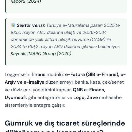
Raporu (2024)
Sektör verisi:
Türkiye e-faturalama pazarı 2025’te
163,0 milyon ABD dolarına ulaştı ve 2026-2034
döneminde yıllık %15,51 bileşik büyüme (CAGR) ile
2034’te 619,2 milyon ABD dolarına çıkması bekleniyor.
Kaynak: IMARC Group (2025)
Loggerise’ın
finans
modülü;
e-Fatura (GİB e-Finans), e-
Arşiv ve e-İrsaliye
düzenlemeyi, banka, kasa, çek/senet
ve döviz cari yönetimini kapsar.
QNB e-Finans,
Uyumsoft
gibi entegratörler ve
Logo, Zirve
muhasebe
sistemleriyle entegre çalışır.
Gümrük ve dış ticaret süreçlerinde