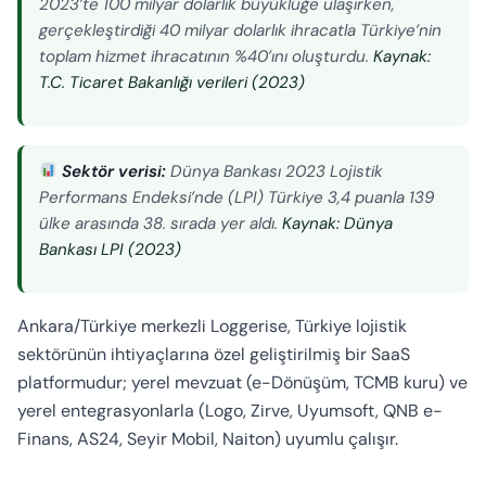
2023’te 100 milyar dolarlık büyüklüğe ulaşırken,
gerçekleştirdiği 40 milyar dolarlık ihracatla Türkiye’nin
toplam hizmet ihracatının %40’ını oluşturdu.
Kaynak:
T.C. Ticaret Bakanlığı verileri (2023)
Sektör verisi:
Dünya Bankası 2023 Lojistik
Performans Endeksi’nde (LPI) Türkiye 3,4 puanla 139
ülke arasında 38. sırada yer aldı.
Kaynak: Dünya
Bankası LPI (2023)
Ankara/Türkiye merkezli Loggerise, Türkiye lojistik
sektörünün ihtiyaçlarına özel geliştirilmiş bir SaaS
platformudur; yerel mevzuat (e-Dönüşüm, TCMB kuru) ve
yerel entegrasyonlarla (Logo, Zirve, Uyumsoft, QNB e-
Finans, AS24, Seyir Mobil, Naiton) uyumlu çalışır.