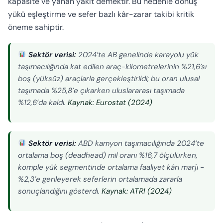
kapasite ve yanan yakıt demektir. Bu nedenle dönüş
yükü eşleştirme ve sefer bazlı kâr-zarar takibi kritik
öneme sahiptir.
Sektör verisi:
2024’te AB genelinde karayolu yük
taşımacılığında kat edilen araç-kilometrelerinin %21,6’sı
boş (yüksüz) araçlarla gerçekleştirildi; bu oran ulusal
taşımada %25,8’e çıkarken uluslararası taşımada
%12,6’da kaldı.
Kaynak: Eurostat (2024)
Sektör verisi:
ABD kamyon taşımacılığında 2024’te
ortalama boş (deadhead) mil oranı %16,7 ölçülürken,
komple yük segmentinde ortalama faaliyet kârı marjı -
%2,3’e gerileyerek seferlerin ortalamada zararla
sonuçlandığını gösterdi.
Kaynak: ATRI (2024)