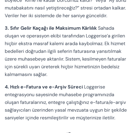
Böylece “Kime ne kadar borcumuz kaldı?” veya “Ay sonu
mutabakatını nasıl yetiştireceğiz?” stresi ortadan kalkar.
Veriler her iki sistemde de her saniye günceldir.
3. Sıfır Gelir Kaçağı ile Maksimum Kârlılık
Sahada
oluşan ve operasyon ekibi tarafından Loggerise’a girilen
hiçbir ekstra masraf kalemi arada kaybolmaz. Ek hizmet
bedelleri doğrudan ilgili seferin faturasına yansıtılmak
üzere muhasebeye aktarılır. Sistem, kesilmeyen faturalar
için sürekli uyarı üreterek hiçbir hizmetinizin bedelsiz
kalmamasını sağlar.
4. Hızlı e-Fatura ve e-Arşiv Süreci
Loggerise
entegrasyonu sayesinde muhasebe programınızda
oluşan faturalarınız, entegre çalıştığınız e-fatura/e-arşiv
sağlayıcıları üzerinden yasal mevzuata uygun bir şekilde
saniyeler içinde resmileştirilir ve müşterinize iletilir.