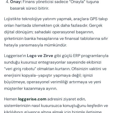
Onay:
Finans yöneticisi sadece “Onayla” tuşuna
basarak süreci bitirir.
Lojistikte teknolojiye yatırım yapmak, araçlara GPS takıp
onları haritada izlemekten çok daha fazlasıdır. Gerçek
dijital dönüşüm; sahadaki operasyonel başarının,
şirketinizin banka hesaplarına ve finansal tablolarına sıfır
hatayla yansımasıyla mümkündür.
Loggerise’ın
Logo ve Zirve
gibi güçlü ERP programlarıyla
sunduğu kusursuz entegrasyonlar sayesinde ekibinizi
“veri giriş robotu” olmaktan kurtarın. Ofisinizin vaktini ve
enerjisini kopyala-yapıştır yapmaya değil; işinizi
büyütmeye, operasyonel verimliliği artırmaya ve yeni
müşteriler kazanmaya ayırın.
Hemen
loggerise.com
adresini ziyaret edin,
sistemlerinizin nasıl kusursuzca konuştuğunu keşfedin ve
kârlılığınızı güvence altına almak için bizimle iletişime