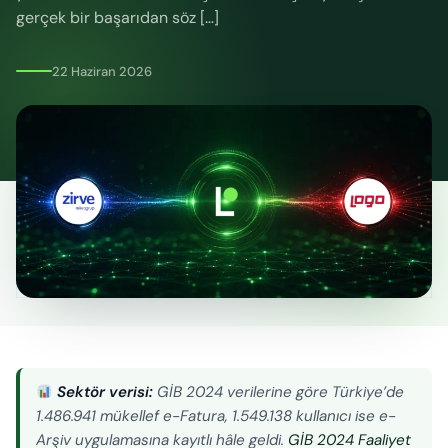
Hesaplayıcı
gerçek bir başarıdan söz […]
22 Haziran 2026
Sektör verisi:
GİB 2024 verilerine göre Türkiye’de
1.486.941 mükellef e-Fatura, 1.549.138 kullanıcı ise e-
Arşiv uygulamasına kayıtlı hâle geldi.
GİB 2024 Faaliyet