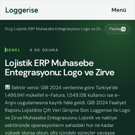
İçeriğe
Menü
geç
Blog
/
Lojistik ERP Muhasebe Entegrasyonu: Logo ve Zirve
Paylaş
Ürünlerimiz
GENEL
·
6 DK OKUMA
Lojistik
Lojistik ERP Muhasebe
Entegrasyonlar
ERP
Entegrasyonu: Logo ve Zirve
Fiyatlandırma
Loggerise
& Planlar
Sürücü
Sektör verisi: GİB 2024 verilerine göre Türkiye’de
1.486.941 mükellef e-Fatura, 1.549.138 kullanıcı ise e-
LoggyGo
Kurumsal
Arşiv uygulamasına kayıtlı hâle geldi. GİB 2024 Faaliyet
Raporu Lojistikte Çift Veri Girişine Son: Loggerise ile Logo
İş
İletişim
İlanları
ve Zirve Muhasebe Entegrasyonu Lojistik ve nakliye
Platformu
sektöründe operasyonların sahadaki hızı ne kadar
CO2
yüksek olursa olsun, ofis içindeki süreçler yavaşsa